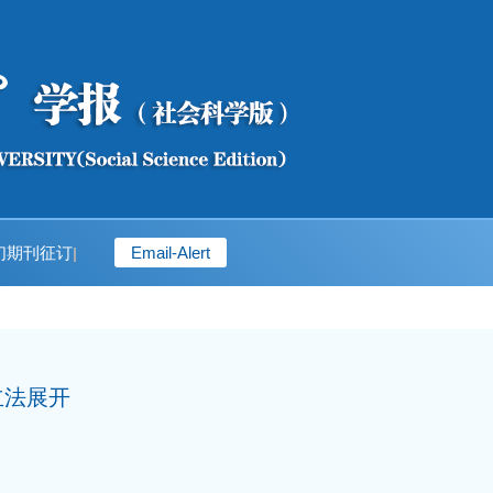
们
期刊征订
Email-Alert
|
立法展开