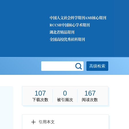
高级检索
107
0
167
下载次数
被引频次
阅读次数
引用本文